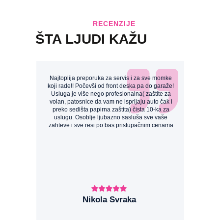
RECENZIJE
ŠTA LJUDI KAŽU
Najtoplija preporuka za servis i za sve momke
koji rade!! Počevši od front deska pa do garaže!
Usluga je više nego profesionalna( zaštite za
volan, patosnice da vam ne isprljaju auto čak i
preko sedišta papirna zaštita) čista 10-ka za
uslugu. Osoblje ljubazno sasluša sve vaše
zahteve i sve resi po bas pristupačnim cenama
Nikola Svraka