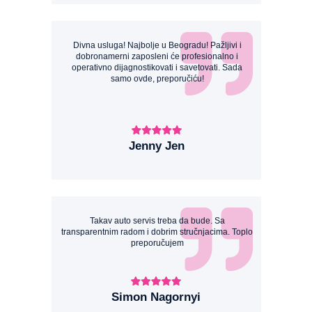
Divna usluga! Najbolje u Beogradu! Pažljivi i
dobronamerni zaposleni će profesionalno i
operativno dijagnostikovati i savetovati. Sada
samo ovde, preporučiću!
Jenny Jen
Takav auto servis treba da bude. Sa
transparentnim radom i dobrim stručnjacima. Toplo
preporučujem
Simon Nagornyi