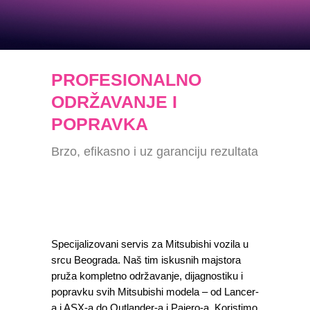
PROFESIONALNO
ODRŽAVANJE I
POPRAVKA
Brzo, efikasno i uz garanciju rezultata
Specijalizovani servis za Mitsubishi vozila u
srcu Beograda. Naš tim iskusnih majstora
pruža kompletno održavanje, dijagnostiku i
popravku svih Mitsubishi modela – od Lancer-
a i ASX-a do Outlander-a i Pajero-a. Koristimo