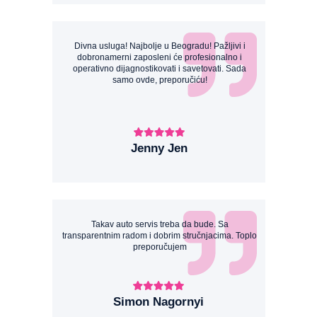
Divna usluga! Najbolje u Beogradu! Pažljivi i
dobronamerni zaposleni će profesionalno i
operativno dijagnostikovati i savetovati. Sada
samo ovde, preporučiću!
Jenny Jen
Takav auto servis treba da bude. Sa
transparentnim radom i dobrim stručnjacima. Toplo
preporučujem
Simon Nagornyi