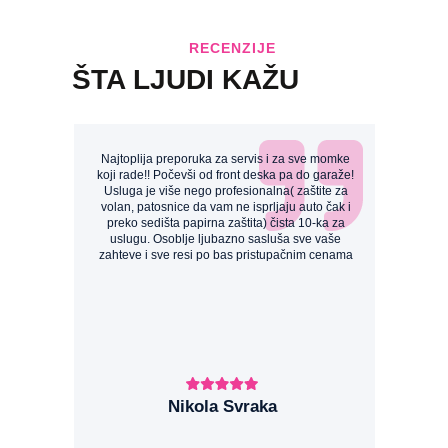
RECENZIJE
ŠTA LJUDI KAŽU
Najtoplija preporuka za servis i za sve momke
koji rade!! Počevši od front deska pa do garaže!
Usluga je više nego profesionalna( zaštite za
volan, patosnice da vam ne isprljaju auto čak i
preko sedišta papirna zaštita) čista 10-ka za
uslugu. Osoblje ljubazno sasluša sve vaše
zahteve i sve resi po bas pristupačnim cenama
Nikola Svraka