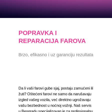
POPRAVKA I
REPARACIJA FAROVA
Brzo, efikasno i uz garanciju rezultata
Da li vaši farovi gube sjaj, postaju zamućeni ili
žuti? Oštećeni farovi ne samo da narušavaju
izgled vašeg vozila, već direktno ugrožavaju
vašu bezbednost u noćnoj vožnji. Naš servis
u Beogradu specijalizovan je za profesionalnu