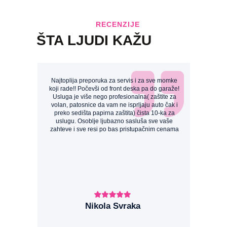
RECENZIJE
ŠTA LJUDI KAŽU
Najtoplija preporuka za servis i za sve momke
koji rade!! Počevši od front deska pa do garaže!
Usluga je više nego profesionalna( zaštite za
volan, patosnice da vam ne isprljaju auto čak i
preko sedišta papirna zaštita) čista 10-ka za
uslugu. Osoblje ljubazno sasluša sve vaše
zahteve i sve resi po bas pristupačnim cenama
Nikola Svraka