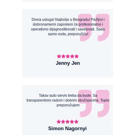
Divna usluga! Najbolje u Beogradu! Pažljivi i
dobronamerni zaposleni će profesionalno i
operativno dijagnostikovati i savetovati. Sada
samo ovde, preporučiću!
Jenny Jen
Takav auto servis treba da bude. Sa
transparentnim radom i dobrim stručnjacima. Toplo
preporučujem
Simon Nagornyi