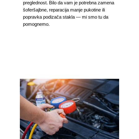
preglednost. Bilo da vam je potrebna zamena
šoferšajbne, reparacija manje pukotine ili
popravka podizača stakla — mi smo tu da
pomognemo.